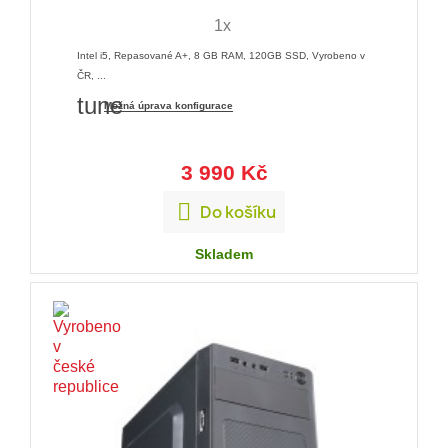
1x
Intel i5, Repasované A+, 8 GB RAM, 120GB SSD, Vyrobeno v
ČR, ...
tune
Možná úprava konfigurace
3 990 Kč

Do košíku
Skladem