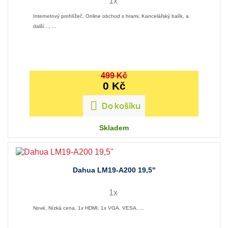
1x
Internetový prohlížeč, Online obchod s hrami, Kancelářský balík, a
další..., ...
499 Kč
0 Kč

Do košíku
Skladem
Dahua LM19-A200 19,5"
1x
Nové, Nízká cena, 1x HDMI, 1x VGA, VESA, ...