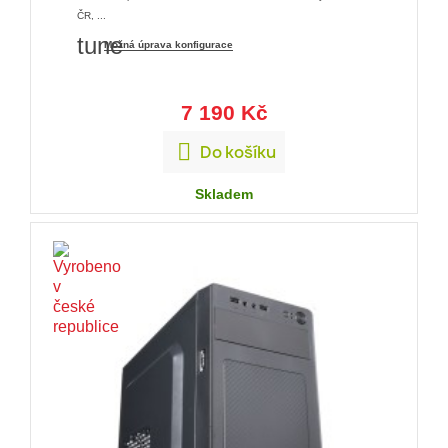
ČR, ...
tune
Možná úprava konfigurace
7 190 Kč

Do košíku
Skladem