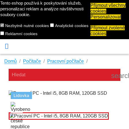
Tento eshop používá k poskytování služeb,
Přijmout všechny
personalizaci reklam a analýze návštěvnosti
cookies
soubory cookie.
Personalizovat
Nezbytně nutné cookies
Analytické cookies
Přijmout zvolené
cookies
Reklamní cookies

Domů
Počítače
Pracovní počítače
searc
Lidovka