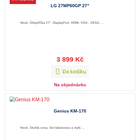
LG 27MP60GP 27"
Nové, Úhlopříčka 27", DisplayPort, HDMI, VGA,, VESA, ...
3 899 Kč

Do košíku
Na objednávku
Genius KM-170
Nové, Skvělá cena, Set klávesnice a myši, ...