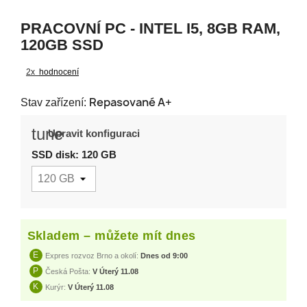
PRACOVNÍ PC - INTEL I5, 8GB RAM,
120GB SSD
2x
hodnocení
Repasované A+
Stav zařízení:
tune
Upravit konfiguraci
SSD disk: 120 GB
Skladem – můžete mít dnes
E
Expres rozvoz Brno a okolí:
Dnes od 9:00
P
Česká Pošta:
V Úterý 11.08
K
Kurýr:
V Úterý 11.08