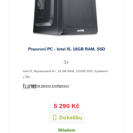
Pracovní PC - Intel I5, 16GB RAM, SSD
3x
Intel i5, Repasované A+, 16 GB RAM, 120GB SSD, Vyrobeno
v ČR, ...
tune
Možná úprava konfigurace
5 290 Kč

Do košíku
Skladem