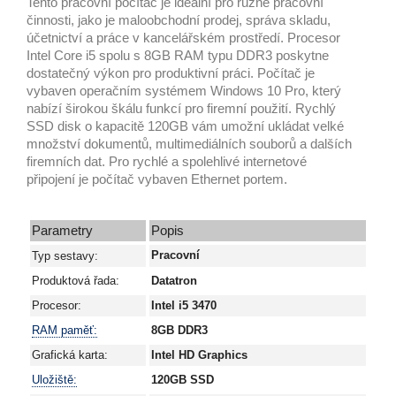
Tento pracovní počítač je ideální pro různé pracovní
činnosti, jako je maloobchodní prodej, správa skladu,
účetnictví a práce v kancelářském prostředí. Procesor
Intel Core i5 spolu s 8GB RAM typu DDR3 poskytne
dostatečný výkon pro produktivní práci. Počítač je
vybaven operačním systémem Windows 10 Pro, který
nabízí širokou škálu funkcí pro firemní použití. Rychlý
SSD disk o kapacitě 120GB vám umožní ukládat velké
množství dokumentů, multimediálních souborů a dalších
firemních dat. Pro rychlé a spolehlivé internetové
připojení je počítač vybaven Ethernet portem.
Parametry
Popis
Pracovní
Typ sestavy:
Produktová řada:
Datatron
Procesor:
Intel i5 3470
RAM paměť:
8GB DDR3
Grafická karta:
Intel HD Graphics
Uložiště:
120GB SSD