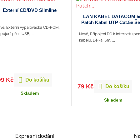
Externí CD/DVD Slimline
LAN KABEL DATACOM 
Patch Kabel UTP Cat.5e Š
vé, Externí vypalovačka CD-ROM,
ipojení přes USB, ...
Nové, Připojení PC k Internetu po
kabelu, Délka: 5m, ...

99 Kč
Do košíku

79 Kč
Do košíku
Skladem
Skladem
Expresní dodání
Na