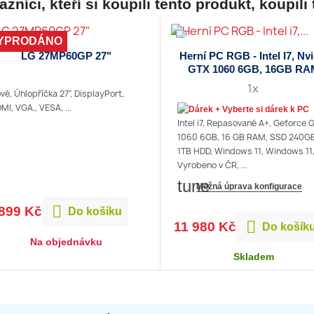
zníci, kteří si koupili tento produkt, koupili 
YPRODÁNO
LG 27MP60GP 27"
Herní PC RGB - Intel I7, Nvi
GTX 1060 6GB, 16GB RA
1x
vé, Úhlopříčka 27", DisplayPort,
MI, VGA,, VESA, ...
+ Vyberte si dárek k PC
Intel i7, Repasované A+, Geforce 
1060 6GB, 16 GB RAM, SSD 240GB
1TB HDD, Windows 11, Windows 11
Vyrobeno v ČR, ...
tune
Možná úprava konfigurace

 899 Kč
Do košíku

11 980 Kč
Do košík
Na objednávku
Skladem