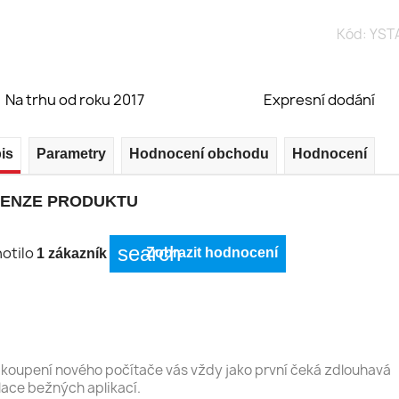
Kód:
YST
Na trhu od roku 2017
Expresní dodání
is
Parametry
Hodnocení obchodu
Hodnocení
ENZE PRODUKTU
search
otilo
Zobrazit hodnocení
1 zákazník
koupení nového počítače vás vždy jako první čeká zdlouhavá
lace bežných aplikací.