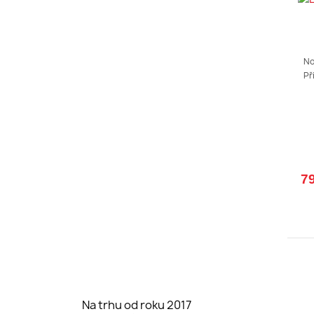
No
Př
7
Na trhu od roku 2017