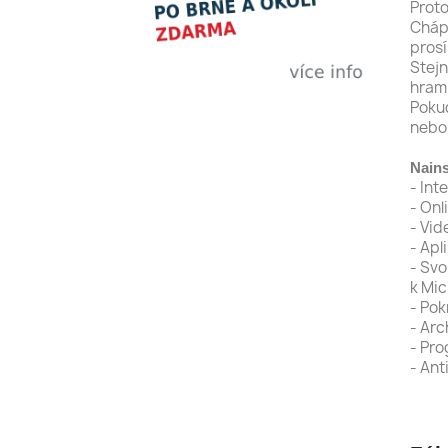
Proto
Chápe
prosí
Stejn
hrami
Pokud
nebo 
Nains
- Int
- Onl
- Vi
- Apl
- Svo
k Mic
- Pok
- Arc
- Pro
- Ant