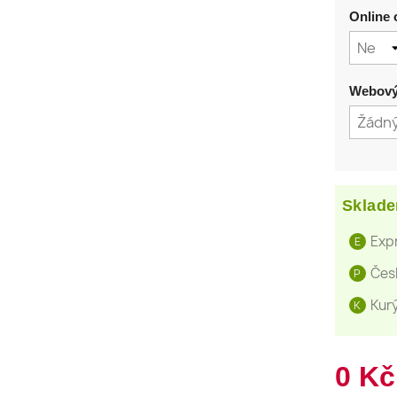
Online 
Webový 
Sklade
Expr
E
Čes
P
Kurý
K
0 Kč