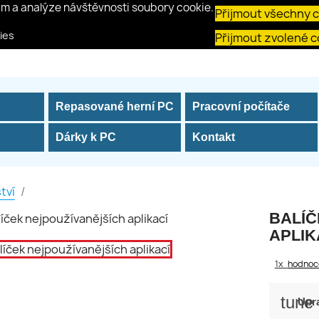
am a analýze návštěvnosti soubory cookie.
Přijmout všechny 
ies
Přijmout zvolené c
Repasované herní PC
Pracovní počítače
Dárky k PC
Kontakt
tví
BALÍČ
APLIK
1x
hodnoc
tune
Upra