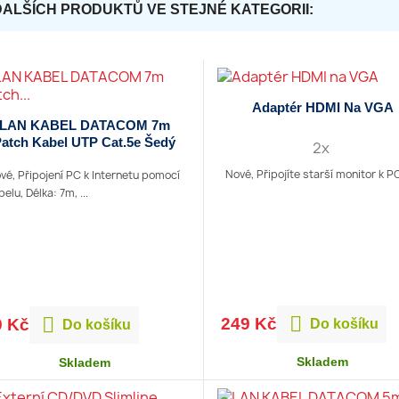
DALŠÍCH PRODUKTŮ VE STEJNÉ KATEGORII:
Adaptér HDMI Na VGA
LAN KABEL DATACOM 7m
atch Kabel UTP Cat.5e Šedý
2x
Nové, Připojíte starší monitor k PC,
vé, Připojení PC k Internetu pomocí
belu, Délka: 7m, ...


249 Kč
9 Kč
Do košíku
Do košíku
Skladem
Skladem