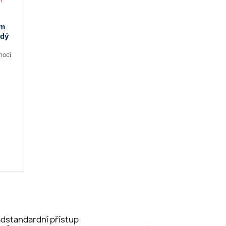
5m
edý
mocí
dstandardní přístup