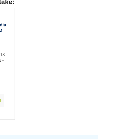
také:
dia
M
GTX
 +
,
u