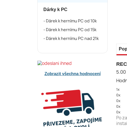
Dárky k PC
Dárek k hernímu PC od 10k
Dárek k hernímu PC od 15k
Dárek k hernímu PC nad 21k
Pop
REC
5.00
Zobrazit všechna hodnocení
Hodn
1x
0x
0x
0x
0x
Po za
insta