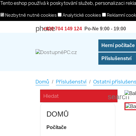
Tento eshop používá k poskytování služeb, personalizaci rekl
Nezbytně nutné cookies
Analytické cookies
Reklamní cook
phone
+420 704 149 124
Po-Ne 9:00 - 19:00
Herní počítače
Příslušenství
Domů
Příslušenství
Ostatní příslušens
search
DOMŮ
Počítače