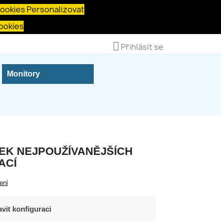
cookies
Personalizovat
ookies

Přihlásit se
Monitory
EK NEJPOUŽÍVANĚJŠÍCH
ACÍ
ení
vit konfiguraci