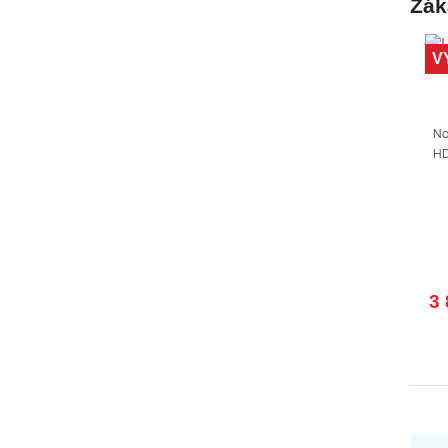
Záka
V
No
HD
3