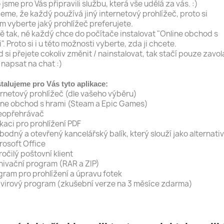
 jsme pro Vás připravili službu, která vše udělá za vás. :)
me, že každý používá jiný internetový prohlížeč, proto si
m vyberte jaký prohlížeč preferujete.
ě tak, né každý chce do počítače instalovat "Online obchod s
". Proto si i u této možnosti vyberte, zda ji chcete.
 si přejete cokoliv změnit / nainstalovat, tak stačí pouze zavol
napsat na chat :)
talujeme pro Vás tyto aplikace:
ernetový prohlížeč (dle vašeho výběru)
ine obchod s hrami (Steam a Epic Games)
deopřehrávač
ikaci pro prohlížení PDF
bodný a otevřený kancelářský balík, který slouží jako alternati
rosoft Office
ročilý poštovní klient
hivační program (RAR a ZIP)
gram pro prohlížení a úpravu fotek
ivirový program (zkušební verze na 3 měsíce zdarma)