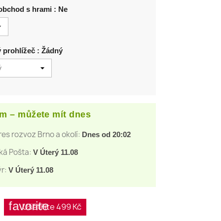
obchod s hrami : Ne
prohlížeč : Žádný
m – můžete mít dnes
es rozvoz Brno a okolí:
Dnes od 20:02
ká Pošta:
V Úterý 11.08
r:
V Úterý 11.08
favorite
Ušetříte 499 Kč