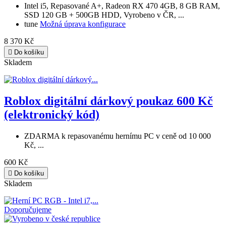
Intel i5, Repasované A+, Radeon RX 470 4GB, 8 GB RAM,
SSD 120 GB + 500GB HDD, Vyrobeno v ČR, ...
tune
Možná úprava konfigurace
8 370 Kč

Do košíku
Skladem
Roblox digitální dárkový poukaz 600 Kč
(elektronický kód)
ZDARMA k repasovanému hernímu PC v ceně od 10 000
Kč, ...
600 Kč

Do košíku
Skladem
Doporučujeme