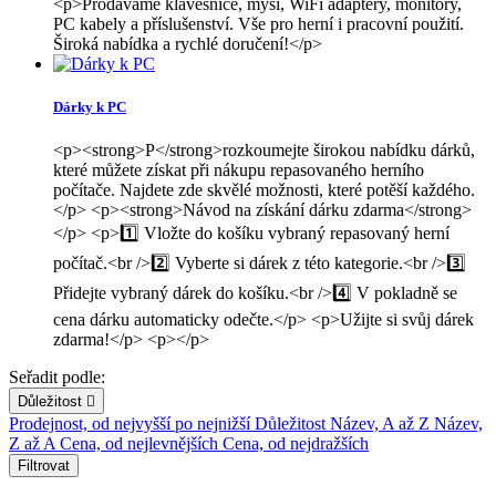
<p>Prodáváme klávesnice, myši, WiFi adaptéry, monitory,
PC kabely a příslušenství. Vše pro herní i pracovní použití.
Široká nabídka a rychlé doručení!</p>
Dárky k PC
<p><strong>P</strong>rozkoumejte širokou nabídku dárků,
které můžete získat při nákupu repasovaného herního
počítače. Najdete zde skvělé možnosti, které potěší každého.
</p> <p><strong>Návod na získání dárku zdarma</strong>
</p> <p>1️⃣ Vložte do košíku vybraný repasovaný herní
počítač.<br />2️⃣ Vyberte si dárek z této kategorie.<br />3️⃣
Přidejte vybraný dárek do košíku.<br />4️⃣ V pokladně se
cena dárku automaticky odečte.</p> <p>Užijte si svůj dárek
zdarma!</p> <p></p>
Seřadit podle:
Důležitost

Prodejnost, od nejvyšší po nejnižší
Důležitost
Název, A až Z
Název,
Z až A
Cena, od nejlevnějších
Cena, od nejdražších
Filtrovat