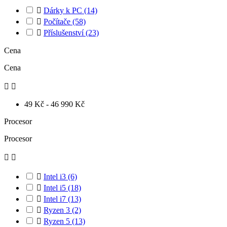

Dárky k PC
(14)

Počítače
(58)

Příslušenství
(23)
Cena
Cena


49 Kč - 46 990 Kč
Procesor
Procesor



Intel i3
(6)

Intel i5
(18)

Intel i7
(13)

Ryzen 3
(2)

Ryzen 5
(13)