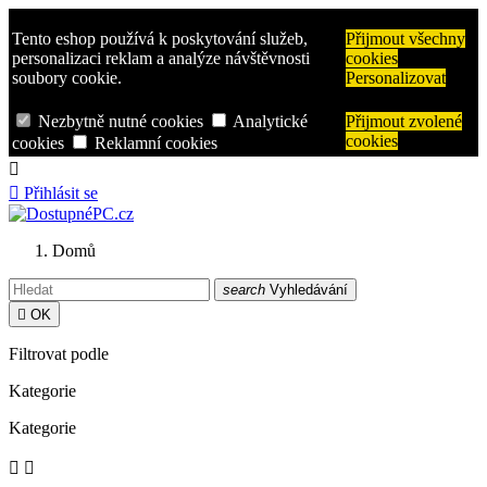
Tento eshop používá k poskytování služeb,
Přijmout všechny
personalizaci reklam a analýze návštěvnosti
cookies
soubory cookie.
Personalizovat
Nezbytně nutné cookies
Analytické
Přijmout zvolené
cookies
cookies
Reklamní cookies


Přihlásit se
Domů
search
Vyhledávání

OK
Filtrovat podle
Kategorie
Kategorie

