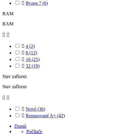

Ryzen 7
(6)
RAM
RAM



4
(2)

8
(12)

16
(25)

32
(19)
Stav zařízeni
Stav zařízeni



Nové
(36)

Repasované A+
(42)
Domů
Počítače