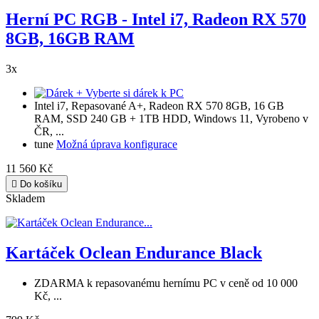
Herní PC RGB - Intel i7, Radeon RX 570
8GB, 16GB RAM
3x
+ Vyberte si dárek k PC
Intel i7, Repasované A+, Radeon RX 570 8GB, 16 GB
RAM, SSD 240 GB + 1TB HDD, Windows 11, Vyrobeno v
ČR, ...
tune
Možná úprava konfigurace
11 560 Kč

Do košíku
Skladem
Kartáček Oclean Endurance Black
ZDARMA k repasovanému hernímu PC v ceně od 10 000
Kč, ...