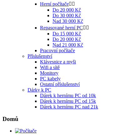
Herní počítače


Do 20 000 Kč
Do 30 000 Kč
Nad 30 000 Kč
Repasované herní PC


Do 15 000 Kč
Do 20 000 Kč
Nad 21 000 Kč
Pracovní počítače
Příslušenství
Klávesnice a myši
Wifi a sítě
Monitory
PC kabely
Ostatní příslušenství
Dárky k PC
Dárek k hernímu PC od 10k
Dárek k hernímu PC od 15k
Dárek k hernímu PC nad 21k
Domů