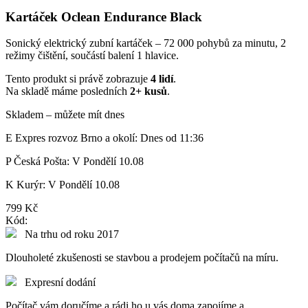
Kartáček Oclean Endurance Black
Sonický elektrický zubní kartáček – 72 000 pohybů za minutu, 2
režimy čištění, součástí balení 1 hlavice.
Tento produkt si právě zobrazuje
4 lidí
.
Na skladě máme posledních
2+ kusů
.
Skladem – můžete mít dnes
E
Expres rozvoz Brno a okolí:
Dnes od 11:36
P
Česká Pošta:
V Pondělí 10.08
K
Kurýr:
V Pondělí 10.08
799 Kč
Kód:
Na trhu od roku 2017
Dlouholeté zkušenosti se stavbou a prodejem počítačů na míru.
Expresní dodání
Počítač vám doručíme a rádi ho u vás doma zapojíme a