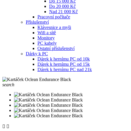
Do 15 000 Kč
Do 20 000 Kč
Nad 21 000 Kč
Pracovní počítače
Příslušenství
Klávesnice a myši
Wifi a sítě
Monitory
PC kabely
Ostatní příslušenství
Dárky k PC
Dárek k hernímu PC od 10k
Dárek k hernímu PC od 15k
Dárek k hernímu PC nad 21k
search

