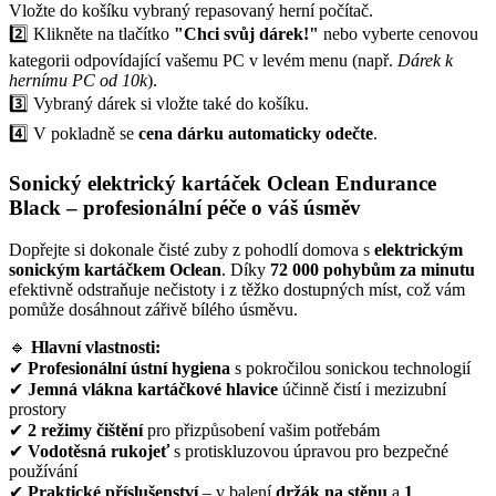
Vložte do košíku vybraný repasovaný herní počítač.
2️⃣ Klikněte na tlačítko
"Chci svůj dárek!"
nebo vyberte cenovou
kategorii odpovídající vašemu PC v levém menu (např.
Dárek k
hernímu PC od 10k
).
3️⃣ Vybraný dárek si vložte také do košíku.
4️⃣ V pokladně se
cena dárku automaticky odečte
.
Sonický elektrický kartáček Oclean Endurance
Black – profesionální péče o váš úsměv
Dopřejte si dokonale čisté zuby z pohodlí domova s
elektrickým
sonickým kartáčkem Oclean
. Díky
72 000 pohybům za minutu
efektivně odstraňuje nečistoty i z těžko dostupných míst, což vám
pomůže dosáhnout zářivě bílého úsměvu.
🔹
Hlavní vlastnosti:
✔
Profesionální ústní hygiena
s pokročilou sonickou technologií
✔
Jemná vlákna kartáčkové hlavice
účinně čistí i mezizubní
prostory
✔
2 režimy čištění
pro přizpůsobení vašim potřebám
✔
Vodotěsná rukojeť
s protiskluzovou úpravou pro bezpečné
používání
✔
Praktické příslušenství
– v balení
držák na stěnu
a
1