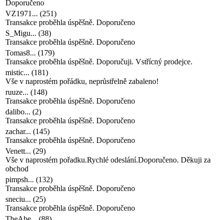
Doporučeno
VZ1971...
(
251
)
Transakce proběhla úspěšně. Doporučeno
S_Migu...
(
38
)
Transakce proběhla úspěšně. Doporučeno
Tomas8...
(
179
)
Transakce proběhla úspěšně. Doporučuji. Vstřícný prodejce.
mistic...
(
181
)
Vše v naprostém pořádku, neprůstřelně zabaleno!
ruuze...
(
148
)
Transakce proběhla úspěšně. Doporučeno
dalibo...
(
2
)
Transakce proběhla úspěšně. Doporučeno
zachar...
(
145
)
Transakce proběhla úspěšně. Doporučeno
Venett...
(
29
)
Vše v naprostém pořadku.Rychlé odeslání.Doporučeno. Děkuji za
obchod
pimpsh...
(
132
)
Transakce proběhla úspěšně. Doporučeno
sneciu...
(
25
)
Transakce proběhla úspěšně. Doporučeno
TheAbe...
(
88
)