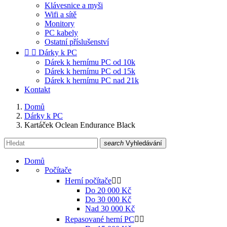
Klávesnice a myši
Wifi a sítě
Monitory
PC kabely
Ostatní příslušenství


Dárky k PC
Dárek k hernímu PC od 10k
Dárek k hernímu PC od 15k
Dárek k hernímu PC nad 21k
Kontakt
Domů
Dárky k PC
Kartáček Oclean Endurance Black
search
Vyhledávání
Domů
Počítače
Herní počítače


Do 20 000 Kč
Do 30 000 Kč
Nad 30 000 Kč
Repasované herní PC

