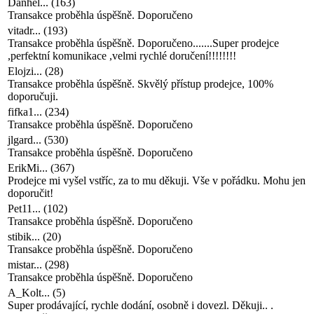
Danhel...
(
163
)
Transakce proběhla úspěšně. Doporučeno
vitadr...
(
193
)
Transakce proběhla úspěšně. Doporučeno.......Super prodejce
,perfektní komunikace ,velmi rychlé doručení!!!!!!!!
Elojzi...
(
28
)
Transakce proběhla úspěšně. Skvělý přístup prodejce, 100%
doporučuji.
fifka1...
(
234
)
Transakce proběhla úspěšně. Doporučeno
jlgard...
(
530
)
Transakce proběhla úspěšně. Doporučeno
ErikMi...
(
367
)
Prodejce mi vyšel vstříc, za to mu děkuji. Vše v pořádku. Mohu jen
doporučit!
Pet11...
(
102
)
Transakce proběhla úspěšně. Doporučeno
stibik...
(
20
)
Transakce proběhla úspěšně. Doporučeno
mistar...
(
298
)
Transakce proběhla úspěšně. Doporučeno
A_Kolt...
(
5
)
Super prodávající, rychle dodání, osobně i dovezl. Děkuji.. .