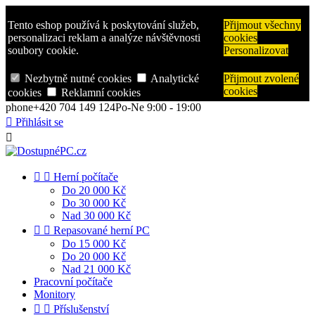
Tento eshop používá k poskytování služeb,
Přijmout všechny
personalizaci reklam a analýze návštěvnosti
cookies
soubory cookie.
Personalizovat
Nezbytně nutné cookies
Analytické
Přijmout zvolené
cookies
cookies
Reklamní cookies
phone
+420 704 149 124
Po-Ne 9:00 - 19:00

Přihlásit se



Herní počítače
Do 20 000 Kč
Do 30 000 Kč
Nad 30 000 Kč


Repasované herní PC
Do 15 000 Kč
Do 20 000 Kč
Nad 21 000 Kč
Pracovní počítače
Monitory


Příslušenství