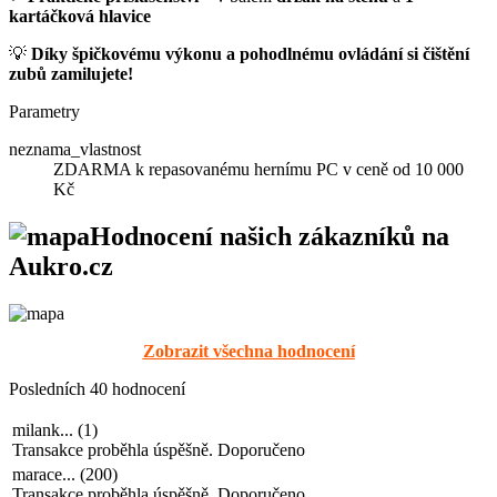
kartáčková hlavice
💡
Díky špičkovému výkonu a pohodlnému ovládání si čištění
zubů zamilujete!
Parametry
neznama_vlastnost
ZDARMA k repasovanému hernímu PC v ceně od 10 000
Kč
Hodnocení našich zákazníků na
Aukro.cz
Zobrazit všechna hodnocení
Posledních 40 hodnocení
milank...
(
1
)
Transakce proběhla úspěšně. Doporučeno
marace...
(
200
)
Transakce proběhla úspěšně. Doporučeno