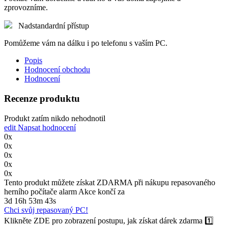
zprovozníme.
Nadstandardní přístup
Pomůžeme vám na dálku i po telefonu s vaším PC.
Popis
Hodnocení obchodu
Hodnocení
Recenze produktu
Produkt zatím nikdo nehodnotil
edit
Napsat hodnocení
0x
0x
0x
0x
0x
Tento produkt můžete získat ZDARMA při nákupu repasovaného
herního počítače
alarm
Akce končí za
3d 16h 53m 43s
Chci svůj repasovaný PC!
Klikněte ZDE pro zobrazení postupu, jak získat dárek zdarma
1️⃣