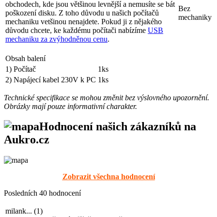
mechaniku vetšinou nenajdete. Pokud ji z nějakého
důvodu chcete, ke každému počítači nabízíme
USB
mechaniku za zvýhodněnou cenu
.
Obsah balení
1) Počítač
1ks
2) Napájecí kabel 230V k PC
1ks
Technické specifikace se mohou změnit bez výslovného upozornění.
Obrázky mají pouze informativní charakter.
Hodnocení našich zákazníků na
Aukro.cz
Zobrazit všechna hodnocení
Posledních 40 hodnocení
milank...
(
1
)
Transakce proběhla úspěšně. Doporučeno
marace...
(
200
)