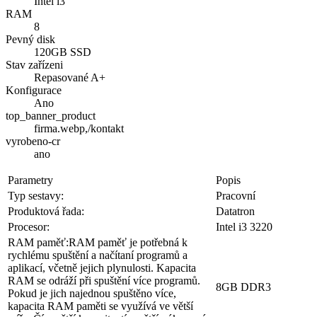
8
Pevný disk
120GB SSD
Stav zařízeni
Repasované A+
Konfigurace
Ano
top_banner_product
firma.webp,/kontakt
vyrobeno-cr
ano
Parametry
Popis
Typ sestavy:
Pracovní
Produktová řada:
Datatron
Procesor:
Intel i3 3220
RAM paměť:
RAM paměť je potřebná k
rychlému spuštění a načítaní programů a
aplikací, včetně jejich plynulosti. Kapacita
RAM se odráží při spuštění více programů.
8GB DDR3
Pokud je jich najednou spuštěno více,
kapacita RAM paměti se využívá ve větší
míře. Čím větší kapacita, tím větší výkonový
potenciál.