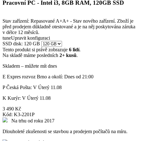
Pracovní PC - Intel i3, 8GB RAM, 120GB SSD
Stav zařízení:
Repasované A+
A+ - Stav nového zařízení. Zboží je
před prodejem důkladně otestované a je na něj poskytována záruka
v délce 12 měsíců.
tune
Upravit konfiguraci
SSD disk: 120 GB
Skladem – můžete mít dnes
E
Expres rozvoz Brno a okolí:
Dnes od 21:00
P
Česká Pošta:
V Úterý 11.08
K
Kurýr:
V Úterý 11.08
3 490 Kč
Kód:
K3-2201P
Na trhu od roku 2017
Dlouholeté zkušenosti se stavbou a prodejem počítačů na míru.
Expresní dodání