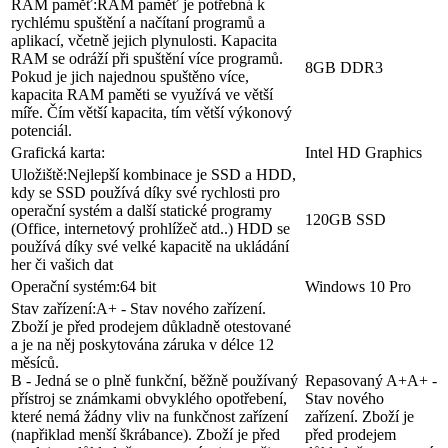
aplikací, včetně jejich plynulosti. Kapacita
RAM se odráží při spuštění více programů.
8GB DDR3
Pokud je jich najednou spuštěno více,
kapacita RAM paměti se využívá ve větší
míře. Čím větší kapacita, tím větší výkonový
potenciál.
Grafická karta:
Intel HD Graphics
Uložiště:
Nejlepší kombinace je SSD a HDD,
kdy se SSD používá díky své rychlosti pro
operační systém a další statické programy
120GB SSD
(Office, internetový prohlížeč atd..) HDD se
používá díky své velké kapacitě na ukládání
her či vašich dat
Operační systém:
64 bit
Windows 10 Pro
Stav zařízení:
A+ - Stav nového zařízení.
Zboží je před prodejem důkladně otestované
a je na něj poskytována záruka v délce 12
měsíců.
B - Jedná se o plně funkční, běžně používaný
Repasovaný A+
A+ -
přístroj se známkami obvyklého opotřebení,
Stav nového
které nemá žádny vliv na funkčnost zařízení
zařízení. Zboží je
(napřiklad menší škrábance). Zboží je před
před prodejem
prodejem důkladně otestované a je na něj
důkladně otestované
poskytována záruka v délce 12 měsíců.
a je na něj