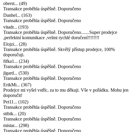
Danhel...
(
163
)
Transakce proběhla úspěšně. Doporučeno
vitadr...
(
193
)
Transakce proběhla úspěšně. Doporučeno.......Super prodejce
,perfektní komunikace ,velmi rychlé doručení!!!!!!!!
Elojzi...
(
28
)
Transakce proběhla úspěšně. Skvělý přístup prodejce, 100%
doporučuji.
fifka1...
(
234
)
Transakce proběhla úspěšně. Doporučeno
jlgard...
(
530
)
Transakce proběhla úspěšně. Doporučeno
ErikMi...
(
367
)
Prodejce mi vyšel vstříc, za to mu děkuji. Vše v pořádku. Mohu jen
doporučit!
Pet11...
(
102
)
Transakce proběhla úspěšně. Doporučeno
stibik...
(
20
)
Transakce proběhla úspěšně. Doporučeno
mistar...
(
298
)
Transakce proběhla úspěšně. Doporučeno
A_Kolt...
(
5
)
Super prodávající, rychle dodání, osobně i dovezl. Děkuji.. .