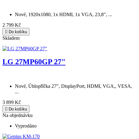
Nové, 1920x1080, 1x HDMI, 1x VGA, 23,8", ...
2 799 Kč

Do košíku
Skladem
LG 27MP60GP 27"
Nové, Úhlopříčka 27", DisplayPort, HDMI, VGA,, VESA,
...
3 899 Kč

Do košíku
Na objednávku
Vyprodáno
Genius KM-170