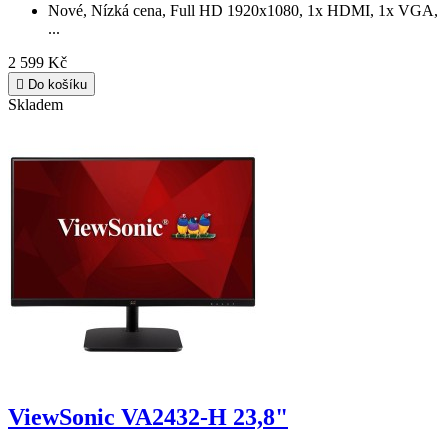
2 599 Kč

Do košíku
Skladem
ViewSonic VA2432-H 23,8"