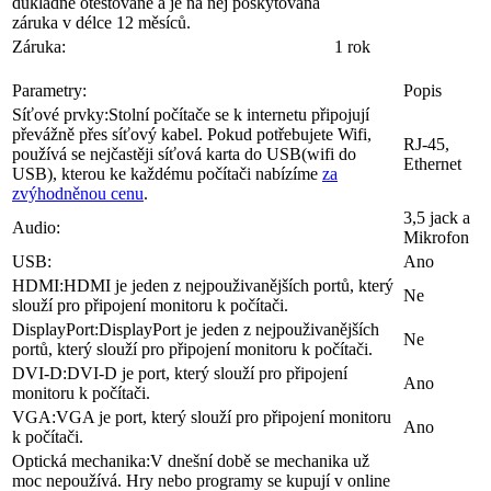
Záruka:
1 rok
Parametry:
Popis
Síťové prvky:
Stolní počítače se k internetu připojují
převážně přes síťový kabel. Pokud potřebujete Wifi,
RJ-45,
používá se nejčastěji síťová karta do USB(wifi do
Ethernet
USB), kterou ke každému počítači nabízíme
za
zvýhodněnou cenu
.
3,5 jack a
Audio:
Mikrofon
USB:
Ano
HDMI:
HDMI je jeden z nejpouživanějších portů, který
Ne
slouží pro připojení monitoru k počítači.
DisplayPort:
DisplayPort je jeden z nejpouživanějších
Ne
portů, který slouží pro připojení monitoru k počítači.
DVI-D:
DVI-D je port, který slouží pro připojení
Ano
monitoru k počítači.
VGA:
VGA je port, který slouží pro připojení monitoru
Ano
k počítači.
Optická mechanika:
V dnešní době se mechanika už
moc nepoužívá. Hry nebo programy se kupují v online
obchodech, kde jsou většinou levnější a nemusíte se bát
Bez
poškození disku. Z toho důvodu u našich počítačů
mechaniky