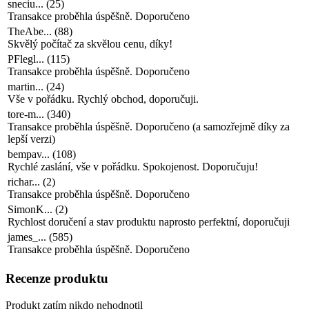
TheAbe...
(
88
)
Skvělý počítač za skvělou cenu, díky!
PFlegl...
(
115
)
Transakce proběhla úspěšně. Doporučeno
martin...
(
24
)
Vše v pořádku. Rychlý obchod, doporučuji.
tore-m...
(
340
)
Transakce proběhla úspěšně. Doporučeno (a samozřejmě díky za
lepší verzi)
bempav...
(
108
)
Rychlé zaslání, vše v pořádku. Spokojenost. Doporučuju!
richar...
(
2
)
Transakce proběhla úspěšně. Doporučeno
SimonK...
(
2
)
Rychlost doručení a stav produktu naprosto perfektní, doporučuji
james_...
(
585
)
Transakce proběhla úspěšně. Doporučeno
Recenze produktu
Produkt zatím nikdo nehodnotil
edit
Napsat hodnocení
0x