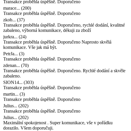
Transakce proběhla úspěšně. Doporučeno
zkob...
(
37
)
Transakce proběhla úspěšně. Doporučeno, rychlé dodání, kvalitné
zabaleno, výborná komunikace, dékuji za zboží
jurkra...
(
24
)
Transakce proběhla úspěšně. Doporučeno Naprosto skvělá
komunikace. Vše jak má být.
PetrJa...
(
3
)
Transakce proběhla úspěšně. Doporučeno
zdenan...
(
70
)
Transakce proběhla úspěšně. Doporučeno. Rychlé dodání a skvěle
zabaleno.
SION14...
(
303
)
Transakce proběhla úspěšně. Doporučeno
martin...
(
3
)
Transakce proběhla úspěšně. Doporučeno
Julius...
(
202
)
Transakce proběhla úspěšně. Doporučeno
Julius...
(
202
)
Maximální spokojenost . Super komunikace, vše v pořádku
dorazilo. Všem doporučuji.
oberst...
(
49
)
Transakce proběhla úspěšně. Doporučeno