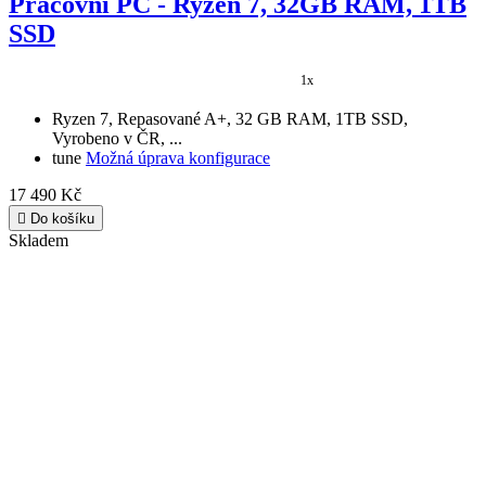
1x
Ryzen 7, Repasované A+, 32 GB RAM, 1TB SSD,
Vyrobeno v ČR, ...
tune
Možná úprava konfigurace
17 490 Kč

Do košíku
Skladem