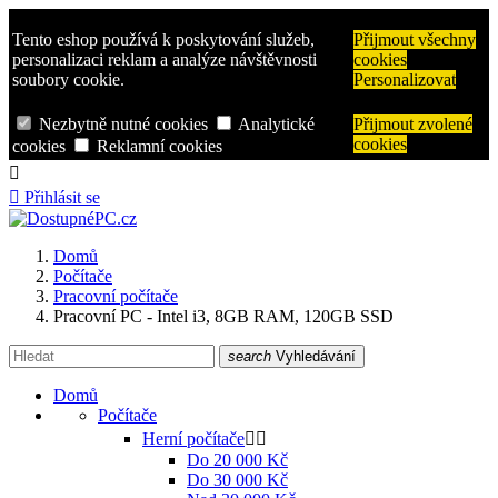
Tento eshop používá k poskytování služeb,
Přijmout všechny
personalizaci reklam a analýze návštěvnosti
cookies
soubory cookie.
Personalizovat
Nezbytně nutné cookies
Analytické
Přijmout zvolené
cookies
cookies
Reklamní cookies


Přihlásit se
Domů
Počítače
Pracovní počítače
Pracovní PC - Intel i3, 8GB RAM, 120GB SSD
search
Vyhledávání
Domů
Počítače
Herní počítače


Do 20 000 Kč
Do 30 000 Kč