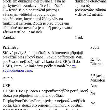
C - Jedná se o plně funkční přístroj s
poskytována záruka
výrazným viditelným povrchovým
v délce 12 měsíců.
opotřebením, které nemá žádny vliv na
funkčnost zařízení. Zboží je před prodejem
důkladně otestované a je na něj poskytována
záruka v délce 12 měsíců.
Záruka:
1 rok
Parametry:
Popis
Síťové prvky:
Stolní počítače se k internetu připojují
převážně přes síťový kabel. Pokud potřebujete Wifi,
RJ-45,
používá se nejčastěji síťová karta do USB(wifi do
Ethernet
USB), kterou ke každému počítači nabízíme
za
zvýhodněnou cenu
.
3,5 jack a
Audio:
Mikrofon
USB:
Ano
HDMI:
HDMI je jeden z nejpouživanějších portů, který
Ne
slouží pro připojení monitoru k počítači.
DisplayPort:
DisplayPort je jeden z nejpouživanějších
Ne
portů, který slouží pro připojení monitoru k počítači.
DVI-D:
DVI-D je port, který slouží pro připojení
Ano
monitoru k počítači.