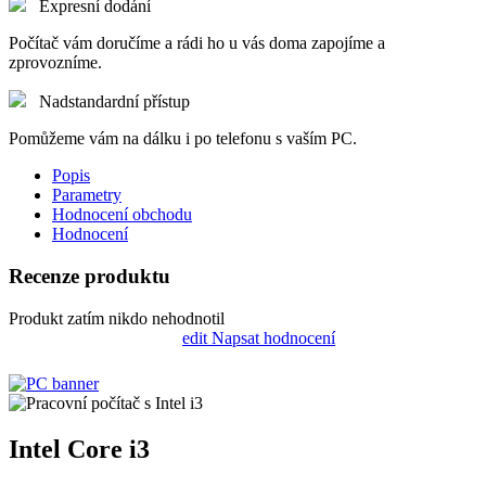
Počítač vám doručíme a rádi ho u vás doma zapojíme a
zprovozníme.
Nadstandardní přístup
Pomůžeme vám na dálku i po telefonu s vaším PC.
Popis
Parametry
Hodnocení obchodu
Hodnocení
Recenze produktu
Produkt zatím nikdo nehodnotil
edit
Napsat hodnocení
Intel Core i3
Pro každodenní úlohy, jako je kontrola e-mailů nebo vyplňování
dokumentů, je Intel i3 spolehlivým procesorem, který poskytuje