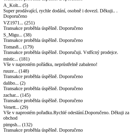
Doporučeno
VZ1971...
(
251
)
Transakce proběhla úspěšně. Doporučeno
S_Migu...
(
38
)
Transakce proběhla úspěšně. Doporučeno
Tomas8...
(
179
)
Transakce proběhla úspěšně. Doporučuji. Vstřícný prodejce.
mistic...
(
181
)
Vše v naprostém pořádku, neprůstřelně zabaleno!
ruuze...
(
148
)
Transakce proběhla úspěšně. Doporučeno
dalibo...
(
2
)
Transakce proběhla úspěšně. Doporučeno
zachar...
(
145
)
Transakce proběhla úspěšně. Doporučeno
Venett...
(
29
)
Vše v naprostém pořadku.Rychlé odeslání.Doporučeno. Děkuji za
obchod
pimpsh...
(
132
)
Transakce proběhla úspěšně. Doporučeno
sneciu...
(
25
)
Transakce proběhla úspěšně. Doporučeno