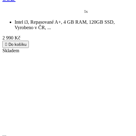
1x
Intel i3, Repasované A+, 4 GB RAM, 120GB SSD,
Vyrobeno v ČR, ...
2 990 Kč

Do košíku
Skladem