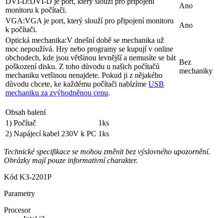
VGA:
VGA je port, který slouží pro připojení monitoru
Ano
k počítači.
Optická mechanika:
V dnešní době se mechanika už
moc nepoužívá. Hry nebo programy se kupují v online
obchodech, kde jsou většinou levnější a nemusíte se bát
Bez
poškození disku. Z toho důvodu u našich počítačů
mechaniky
mechaniku vetšinou nenajdete. Pokud ji z nějakého
důvodu chcete, ke každému počítači nabízíme
USB
mechaniku za zvýhodněnou cenu
.
Obsah balení
1) Počítač
1ks
2) Napájecí kabel 230V k PC
1ks
Technické specifikace se mohou změnit bez výslovného upozornění.
Obrázky mají pouze informativní charakter.
Kód
K3-2201P
Parametry
Procesor
Intel i3
RAM