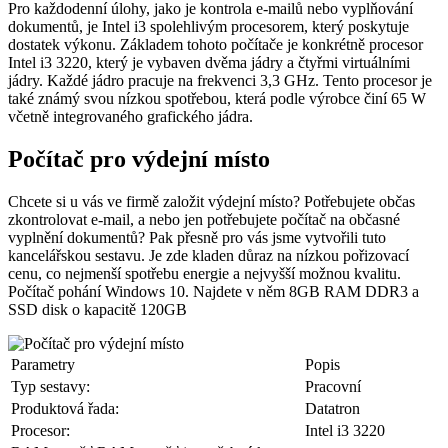
dostatek výkonu. Základem tohoto počítače je konkrétně procesor
Intel i3 3220, který je vybaven dvěma jádry a čtyřmi virtuálními
jádry. Každé jádro pracuje na frekvenci 3,3 GHz. Tento procesor je
také známý svou nízkou spotřebou, která podle výrobce činí 65 W
včetně integrovaného grafického jádra.
Počítač pro výdejní místo
Chcete si u vás ve firmě založit výdejní místo? Potřebujete občas
zkontrolovat e-mail, a nebo jen potřebujete počítač na občasné
vyplnění dokumentů? Pak přesně pro vás jsme vytvořili tuto
kancelářskou sestavu. Je zde kladen důraz na nízkou pořizovací
cenu, co nejmenší spotřebu energie a nejvyšší možnou kvalitu.
Počítač pohání Windows 10. Najdete v něm 8GB RAM DDR3 a
SSD disk o kapacitě 120GB
Parametry
Popis
Typ sestavy:
Pracovní
Produktová řada:
Datatron
Procesor:
Intel i3 3220
RAM paměť:
RAM paměť je potřebná k
rychlému spuštění a načítaní programů a