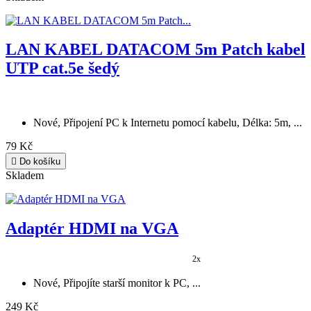
LAN KABEL DATACOM 5m Patch kabel
UTP cat.5e šedý
Nové, Připojení PC k Internetu pomocí kabelu, Délka: 5m, ...
79 Kč

Do košíku
Skladem
Adaptér HDMI na VGA
2x
Nové, Připojíte starší monitor k PC, ...
249 Kč

Do košíku
Skladem