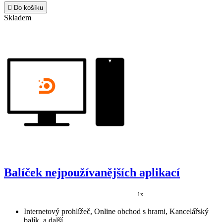
Balíček nejpoužívanějších aplikací
1x
Internetový prohlížeč, Online obchod s hrami, Kancelářský
balík, a další..., ...
499 Kč
-499 Kč
0 Kč