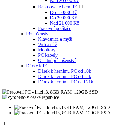
Nad 30 000 Kč
Repasované herní PC


Do 15 000 Kč
Do 20 000 Kč
Nad 21 000 Kč
Pracovní počítače
Příslušenství
Klávesnice a myši
Wifi a sítě
Monitory
PC kabely
Ostatní příslušenství
Dárky k PC
Dárek k hernímu PC od 10k
Dárek k hernímu PC od 15k
Dárek k hernímu PC nad 21k

