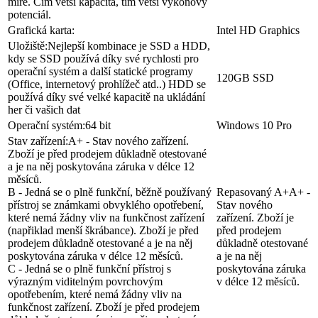
Grafická karta:
Intel HD Graphics
Uložiště:
Nejlepší kombinace je SSD a HDD,
kdy se SSD používá díky své rychlosti pro
operační systém a další statické programy
120GB SSD
(Office, internetový prohlížeč atd..) HDD se
používá díky své velké kapacitě na ukládání
her či vašich dat
Operační systém:
64 bit
Windows 10 Pro
Stav zařízení:
A+ - Stav nového zařízení.
Zboží je před prodejem důkladně otestované
a je na něj poskytována záruka v délce 12
měsíců.
B - Jedná se o plně funkční, běžně používaný
Repasovaný A+
A+ -
přístroj se známkami obvyklého opotřebení,
Stav nového
které nemá žádny vliv na funkčnost zařízení
zařízení. Zboží je
(napřiklad menší škrábance). Zboží je před
před prodejem
prodejem důkladně otestované a je na něj
důkladně otestované
poskytována záruka v délce 12 měsíců.
a je na něj
C - Jedná se o plně funkční přístroj s
poskytována záruka
výrazným viditelným povrchovým
v délce 12 měsíců.
opotřebením, které nemá žádny vliv na
funkčnost zařízení. Zboží je před prodejem
důkladně otestované a je na něj poskytována
záruka v délce 12 měsíců.