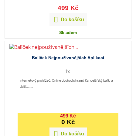
499 Kč

Do košíku
Skladem
Balíček Nejpoužívanějších Aplikací
1x
Internetový prohlížeč, Online obchod s hrami, Kancelářský balík, a
další..., ...
499 Kč
0 Kč

Do košíku