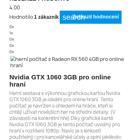
4.00
search
Hodnotilo
Zobrazit hodnocení
1 zákazník
0x
1x
0x
0x
0x
Nvidia GTX 1060 3GB pro online
hraní
Herní sestava s výkonnou grafickou kartou Nvidia
GTX 1060 3GB je ideální pro online hraní. Tento
počítač je navržen s ohledem na hráče, kteří si
chtějí užívat novějších her na střední detaily. (V
závislosti na konkrétní hře) Díky grafické kartě
Nvidia GTX 1060 3GB je tento počítač uvodný pro
hraní v rozlišení 1080p. Navíc je s lehkostí
použitelný i pro kancelářské účely a splní jakékoliv