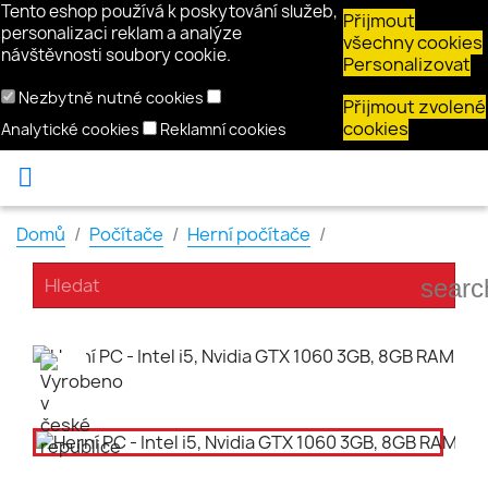
Tento eshop používá k poskytování služeb,
Přijmout
personalizaci reklam a analýze
všechny cookies
návštěvnosti soubory cookie.
Personalizovat
Nezbytně nutné cookies
Přijmout zvolené
cookies
Analytické cookies
Reklamní cookies

Domů
Počítače
Herní počítače
searc