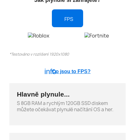
FPS
*Testováno v rozlišení 1920x1080
info
Co jsou to FPS?
Hlavně plynule...
S 8GB RAM a rychlým 120GB SSD diskem
můžete očekávat plynulé načítání OS a her.