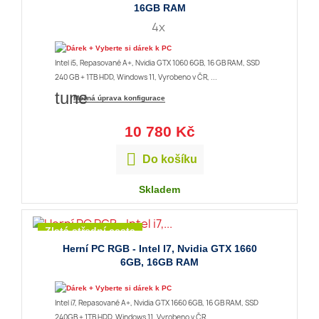
16GB RAM
4x
+ Vyberte si dárek k PC
Intel i5, Repasované A+, Nvidia GTX 1060 6GB, 16 GB RAM, SSD
240 GB + 1TB HDD, Windows 11, Vyrobeno v ČR, ...
tune
Možná úprava konfigurace
10 780 Kč

Do košíku
Skladem
Zlatá střední cesta
Herní PC RGB - Intel I7, Nvidia GTX 1660
6GB, 16GB RAM
+ Vyberte si dárek k PC
Intel i7, Repasované A+, Nvidia GTX 1660 6GB, 16 GB RAM, SSD
240GB + 1TB HDD, Windows 11, Vyrobeno v ČR, ...