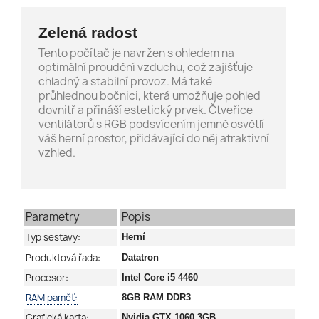
Zelená radost
Tento počítač je navržen s ohledem na
optimální proudění vzduchu, což zajišťuje
chladný a stabilní provoz. Má také
průhlednou bočnici, která umožňuje pohled
dovnitř a přináší estetický prvek. Čtveřice
ventilátorů s RGB podsvícením jemně osvětlí
váš herní prostor, přidávající do něj atraktivní
vzhled.
Parametry
Popis
Typ sestavy:
Herní
Produktová řada:
Datatron
Procesor:
Intel Core i5 4460
RAM paměť:
8GB RAM DDR3
Grafická karta:
Nvidia GTX 1060 3GB