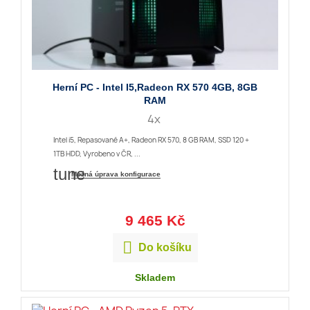
Herní PC - Intel I5,Radeon RX 570 4GB, 8GB
RAM
4x
Intel i5, Repasované A+, Radeon RX 570, 8 GB RAM, SSD 120 +
1TB HDD, Vyrobeno v ČR, ...
tune
Možná úprava konfigurace
9 465 Kč

Do košíku
Skladem