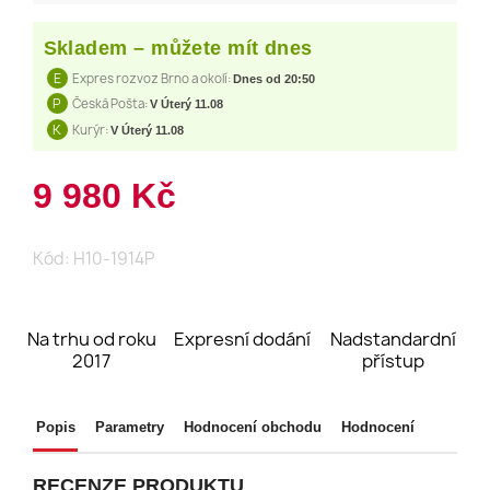
Skladem – můžete mít dnes
E
Expres rozvoz Brno a okolí:
Dnes od 20:50
P
Česká Pošta:
V Úterý 11.08
K
Kurýr:
V Úterý 11.08
9 980 Kč
Kód:
H10-1914P
Na trhu od roku
Expresní dodání
Nadstandardní
2017
přístup
Popis
Parametry
Hodnocení obchodu
Hodnocení
RECENZE PRODUKTU