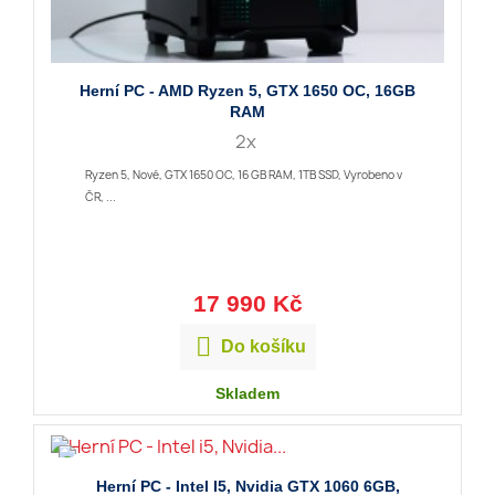
Herní PC - AMD Ryzen 5, GTX 1650 OC, 16GB
RAM
2x
Ryzen 5, Nové, GTX 1650 OC, 16 GB RAM, 1TB SSD, Vyrobeno v
ČR, ...
17 990 Kč

Do košíku
Skladem
Herní PC - Intel I5, Nvidia GTX 1060 6GB,