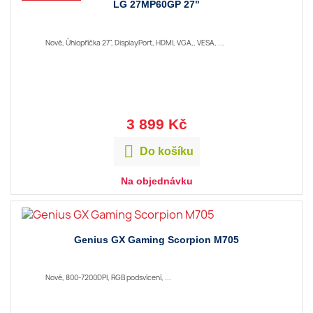
LG 27MP60GP 27"
Nové, Úhlopříčka 27", DisplayPort, HDMI, VGA,, VESA, ...
3 899 Kč

Do košíku
Na objednávku
Genius GX Gaming Scorpion M705
Nové, 800-7200DPI, RGB podsvícení, ...