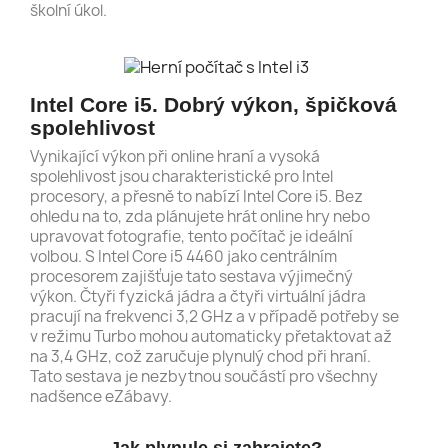
školní úkol.
Intel Core i5. Dobrý výkon, špičková
spolehlivost
Vynikající výkon při online hraní a vysoká
spolehlivost jsou charakteristické pro Intel
procesory, a přesně to nabízí Intel Core i5. Bez
ohledu na to, zda plánujete hrát online hry nebo
upravovat fotografie, tento počítač je ideální
volbou. S Intel Core i5 4460 jako centrálním
procesorem zajišťuje tato sestava výjimečný
výkon. Čtyři fyzická jádra a čtyři virtuální jádra
pracují na frekvenci 3,2 GHz a v případě potřeby se
v režimu Turbo mohou automaticky přetaktovat až
na 3,4 GHz, což zaručuje plynulý chod při hraní.
Tato sestava je nezbytnou součástí pro všechny
nadšence eZábavy.
Jak plynule si zahrajete?