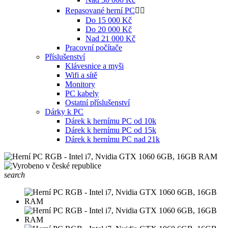
Repasované herní PC


Do 15 000 Kč
Do 20 000 Kč
Nad 21 000 Kč
Pracovní počítače
Příslušenství
Klávesnice a myši
Wifi a sítě
Monitory
PC kabely
Ostatní příslušenství
Dárky k PC
Dárek k hernímu PC od 10k
Dárek k hernímu PC od 15k
Dárek k hernímu PC nad 21k
search