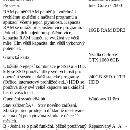
Procesor:
Intel Core i7 2600
RAM paměť:
RAM paměť je potřebná k
rychlému spuštění a načítaní programů a
aplikací, včetně jejich plynulosti. Kapacita
RAM se odráží při spuštění více programů.
16GB RAM DDR3
Pokud je jich najednou spuštěno více,
kapacita RAM paměti se využívá ve větší
míře. Čím větší kapacita, tím větší výkonový
potenciál.
Nvidia Geforce
Grafická karta:
GTX 1060 6GB
Uložiště:
Nejlepší kombinace je SSD a HDD,
kdy se SSD používá díky své rychlosti pro
operační systém a další statické programy
240GB SSD + 1TB
(Office, internetový prohlížeč atd..) HDD se
HDD
používá díky své velké kapacitě na ukládání
her či vašich dat
Operační systém:
64 bit
Windows 11 Pro
Stav zařízení:
A+ - Stav nového zařízení.
Zboží je před prodejem důkladně otestované
a je na něj poskytována záruka v délce 12
měsíců.
B - Jedná se o plně funkční, běžně používaný
Repasovaný A+
A+ -