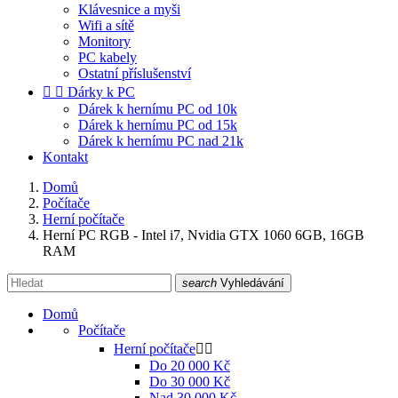
Klávesnice a myši
Wifi a sítě
Monitory
PC kabely
Ostatní příslušenství


Dárky k PC
Dárek k hernímu PC od 10k
Dárek k hernímu PC od 15k
Dárek k hernímu PC nad 21k
Kontakt
Domů
Počítače
Herní počítače
Herní PC RGB - Intel i7, Nvidia GTX 1060 6GB, 16GB
RAM
search
Vyhledávání
Domů
Počítače
Herní počítače


Do 20 000 Kč
Do 30 000 Kč
Nad 30 000 Kč