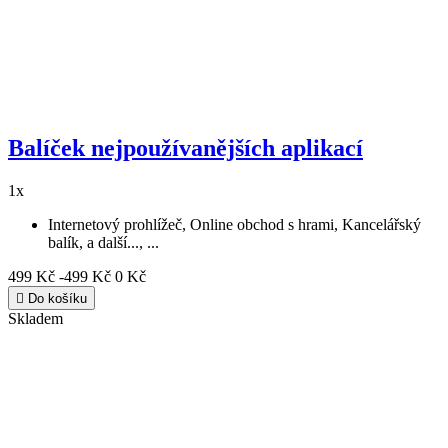
Balíček nejpoužívanějších aplikací
1x
Internetový prohlížeč, Online obchod s hrami, Kancelářský
balík, a další..., ...
499 Kč
-499 Kč
0 Kč

Do košíku
Skladem