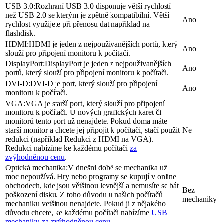
USB 3.0:
Rozhraní USB 3.0 disponuje větší rychlostí
než USB 2.0 se kterým je zpětně kompatibilní. Větší
Ano
rychlost využijete při přenosu dat napřiklad na
flashdisk.
HDMI:
HDMI je jeden z nejpouživanějších portů, který
Ano
slouží pro připojení monitoru k počítači.
DisplayPort:
DisplayPort je jeden z nejpouživanějších
Ano
portů, který slouží pro připojení monitoru k počítači.
DVI-D:
DVI-D je port, který slouží pro připojení
Ano
monitoru k počítači.
VGA:
VGA je starší port, který slouží pro připojení
monitoru k počítači. U nových grafických karet či
monitorů tento port už nenajdete. Pokud doma máte
starší monitor a chcete jej připojit k počítači, stačí použit
Ne
redukci (napřiklad Redukci z HDMI na VGA).
Redukci nabízíme ke každému počítači
za
zvýhodněnou cenu
.
Optická mechanika:
V dnešní době se mechanika už
moc nepoužívá. Hry nebo programy se kupují v online
obchodech, kde jsou většinou levnější a nemusíte se bát
Bez
poškození disku. Z toho důvodu u našich počítačů
mechaniky
mechaniku vetšinou nenajdete. Pokud ji z nějakého
důvodu chcete, ke každému počítači nabízíme
USB
mechaniku za zvýhodněnou cenu
.