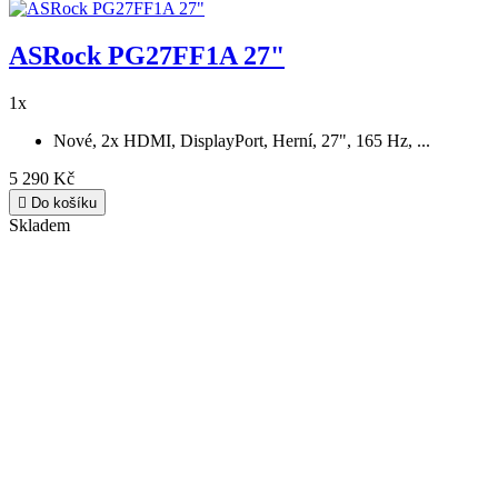
ASRock PG27FF1A 27"
1x
Nové, 2x HDMI, DisplayPort, Herní, 27", 165 Hz, ...
5 290 Kč

Do košíku
Skladem