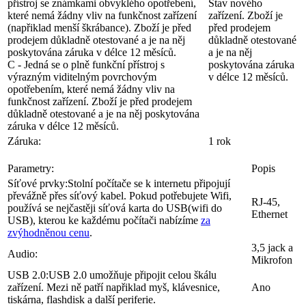
přístroj se známkami obvyklého opotřebení,
Stav nového
které nemá žádny vliv na funkčnost zařízení
zařízení. Zboží je
(napřiklad menší škrábance). Zboží je před
před prodejem
prodejem důkladně otestované a je na něj
důkladně otestované
poskytována záruka v délce 12 měsíců.
a je na něj
C - Jedná se o plně funkční přístroj s
poskytována záruka
výrazným viditelným povrchovým
v délce 12 měsíců.
opotřebením, které nemá žádny vliv na
funkčnost zařízení. Zboží je před prodejem
důkladně otestované a je na něj poskytována
záruka v délce 12 měsíců.
Záruka:
1 rok
Parametry:
Popis
Síťové prvky:
Stolní počítače se k internetu připojují
převážně přes síťový kabel. Pokud potřebujete Wifi,
RJ-45,
používá se nejčastěji síťová karta do USB(wifi do
Ethernet
USB), kterou ke každému počítači nabízíme
za
zvýhodněnou cenu
.
3,5 jack a
Audio:
Mikrofon
USB 2.0:
USB 2.0 umožňuje připojit celou škálu
zařízení. Mezi ně patří napřiklad myš, klávesnice,
Ano
tiskárna, flashdisk a další periferie.