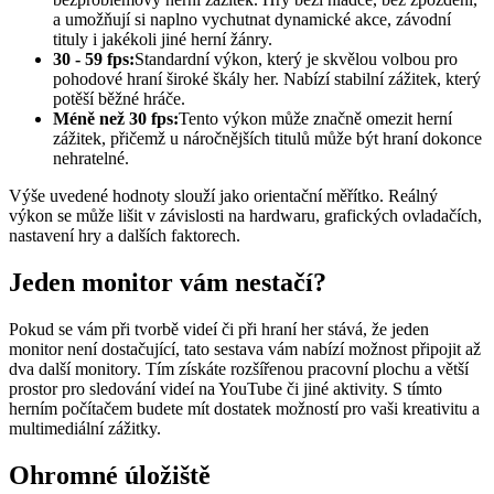
a umožňují si naplno vychutnat dynamické akce, závodní
tituly i jakékoli jiné herní žánry.
30 - 59 fps:
Standardní výkon, který je skvělou volbou pro
pohodové hraní široké škály her. Nabízí stabilní zážitek, který
potěší běžné hráče.
Méně než 30 fps:
Tento výkon může značně omezit herní
zážitek, přičemž u náročnějších titulů může být hraní dokonce
nehratelné.
Výše uvedené hodnoty slouží jako orientační měřítko. Reálný
výkon se může lišit v závislosti na hardwaru, grafických ovladačích,
nastavení hry a dalších faktorech.
Jeden monitor vám nestačí?
Pokud se vám při tvorbě videí či při hraní her stává, že jeden
monitor není dostačující, tato sestava vám nabízí možnost připojit až
dva další monitory. Tím získáte rozšířenou pracovní plochu a větší
prostor pro sledování videí na YouTube či jiné aktivity. S tímto
herním počítačem budete mít dostatek možností pro vaši kreativitu a
multimediální zážitky.
Ohromné úložiště