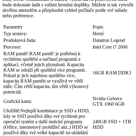
bude dokonale ladit s vašimi herními doplňky. Můžete si tak vytvořit
skvělou atmosféru a přizpůsobit vzhled počítače podle své nálady
nebo preference.
Parametry
Popis
Typ sestavy:
Herní
Produktová řada:
Datatron Legend
Procesor:
Intel Core i7 2600
RAM paměť:
RAM paměť je potřebná k
rychlému spuštění a načítaní programů a
aplikací, včetně jejich plynulosti. Kapacita
RAM se odráží při spuštění více programů.
16GB RAM DDR3
Pokud je jich najednou spuštěno více,
kapacita RAM paměti se využívá ve větší
míře. Čím větší kapacita, tím větší výkonový
potenciál.
Nvidia Geforce
Grafická karta:
GTX 1060 6GB
Uložiště:
Nejlepší kombinace je SSD a HDD,
kdy se SSD používá díky své rychlosti pro
operační systém a další statické programy
240GB SSD + 1TB
(Office, internetový prohlížeč atd..) HDD se
HDD
používá díky své velké kapacitě na ukládání