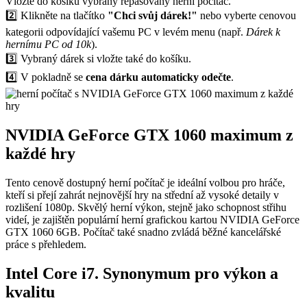
Vložte do košíku vybraný repasovaný herní počítač.
2️⃣ Klikněte na tlačítko
"Chci svůj dárek!"
nebo vyberte cenovou
kategorii odpovídající vašemu PC v levém menu (např.
Dárek k
hernímu PC od 10k
).
3️⃣ Vybraný dárek si vložte také do košíku.
4️⃣ V pokladně se
cena dárku automaticky odečte
.
NVIDIA GeForce GTX 1060 maximum z
každé hry
Tento cenově dostupný herní počítač je ideální volbou pro hráče,
kteří si přejí zahrát nejnovější hry na střední až vysoké detaily v
rozlišení 1080p. Skvělý herní výkon, stejně jako schopnost střihu
videí, je zajištěn populární herní grafickou kartou NVIDIA GeForce
GTX 1060 6GB. Počítač také snadno zvládá běžné kancelářské
práce s přehledem.
Intel Core i7. Synonymum pro výkon a
kvalitu