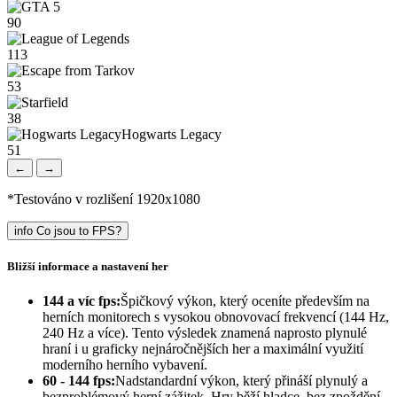
90
113
53
38
51
←
→
*Testováno v rozlišení 1920x1080
info
Co jsou to FPS?
Bližší informace a nastavení her
144 a víc fps:
Špičkový výkon, který oceníte především na
herních monitorech s vysokou obnovovací frekvencí (144 Hz,
240 Hz a více). Tento výsledek znamená naprosto plynulé
hraní i u graficky nejnáročnějších her a maximální využití
moderního herního vybavení.
60 - 144 fps:
Nadstandardní výkon, který přináší plynulý a
bezproblémový herní zážitek. Hry běží hladce, bez zpoždění,