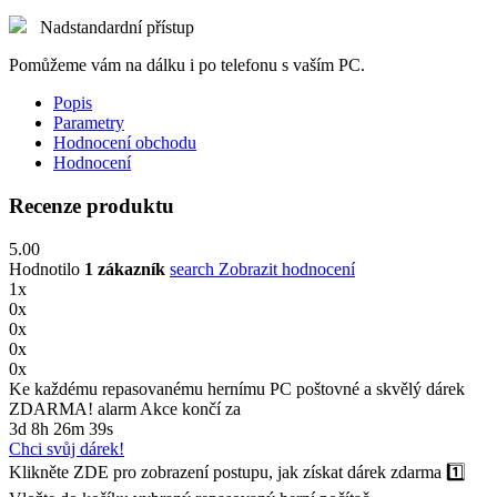
Nadstandardní přístup
Pomůžeme vám na dálku i po telefonu s vaším PC.
Popis
Parametry
Hodnocení obchodu
Hodnocení
Recenze produktu
5.00
Hodnotilo
1 zákazník
search
Zobrazit hodnocení
1x
0x
0x
0x
0x
Ke každému repasovanému hernímu PC poštovné a skvělý dárek
ZDARMA!
alarm
Akce končí za
3d 8h 26m 38s
Chci svůj dárek!
Klikněte ZDE pro zobrazení postupu, jak získat dárek zdarma
1️⃣