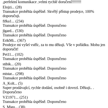
,perfektní komunikace ,velmi rychlé doručení!!!!!!!!
Elojzi...
(
28
)
Transakce proběhla úspěšně. Skvělý přístup prodejce, 100%
doporučuji.
fifka1...
(
234
)
Transakce proběhla úspěšně. Doporučeno
jlgard...
(
530
)
Transakce proběhla úspěšně. Doporučeno
ErikMi...
(
367
)
Prodejce mi vyšel vstříc, za to mu děkuji. Vše v pořádku. Mohu jen
doporučit!
Pet11...
(
102
)
Transakce proběhla úspěšně. Doporučeno
stibik...
(
20
)
Transakce proběhla úspěšně. Doporučeno
mistar...
(
298
)
Transakce proběhla úspěšně. Doporučeno
A_Kolt...
(
5
)
Super prodávající, rychle dodání, osobně i dovezl. Děkuji.. .
Doporučeno
VZ1971...
(
251
)
Transakce proběhla úspěšně. Doporučeno
S_Migu...
(
38
)