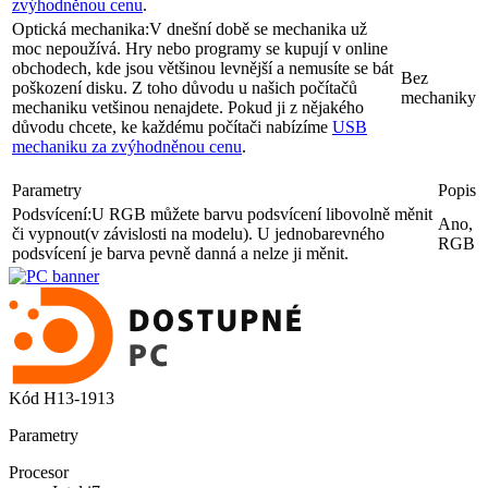
zvýhodněnou cenu
.
Optická mechanika:
V dnešní době se mechanika už
moc nepoužívá. Hry nebo programy se kupují v online
obchodech, kde jsou většinou levnější a nemusíte se bát
Bez
poškození disku. Z toho důvodu u našich počítačů
mechaniky
mechaniku vetšinou nenajdete. Pokud ji z nějakého
důvodu chcete, ke každému počítači nabízíme
USB
mechaniku za zvýhodněnou cenu
.
Parametry
Popis
Podsvícení:
U RGB můžete barvu podsvícení libovolně měnit
Ano,
či vypnout(v závislosti na modelu). U jednobarevného
RGB
podsvícení je barva pevně danná a nelze ji měnit.
Kód
H13-1913
Parametry
Procesor