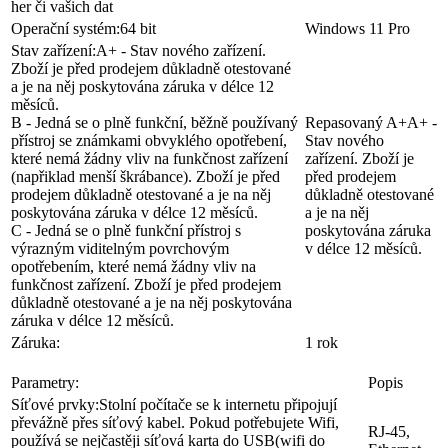
her či vašich dat
Operační systém:
64 bit
Windows 11 Pro
Stav zařízení:
A+ - Stav nového zařízení.
Zboží je před prodejem důkladně otestované
a je na něj poskytována záruka v délce 12
měsíců.
B - Jedná se o plně funkční, běžně používaný
Repasovaný A+
A+ -
přístroj se známkami obvyklého opotřebení,
Stav nového
které nemá žádny vliv na funkčnost zařízení
zařízení. Zboží je
(napřiklad menší škrábance). Zboží je před
před prodejem
prodejem důkladně otestované a je na něj
důkladně otestované
poskytována záruka v délce 12 měsíců.
a je na něj
C - Jedná se o plně funkční přístroj s
poskytována záruka
výrazným viditelným povrchovým
v délce 12 měsíců.
opotřebením, které nemá žádny vliv na
funkčnost zařízení. Zboží je před prodejem
důkladně otestované a je na něj poskytována
záruka v délce 12 měsíců.
Záruka:
1 rok
Parametry:
Popis
Síťové prvky:
Stolní počítače se k internetu připojují
převážně přes síťový kabel. Pokud potřebujete Wifi,
RJ-45,
používá se nejčastěji síťová karta do USB(wifi do