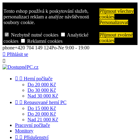
Tento eshop používá k poskytování služeb,
Přijmout všechny
personalizaci reklam a analýze návštěvnosti
cookies
soubory cookie.
Personalizovat
Nezbytně nutné cookies
Analytické
Přijmout zvolené
cookies
cookies
Reklamní cookies
phone
+420 704 149 124
Po-Ne 9:00 - 19:00

Přihlásit se



Herní počítače
Do 20 000 Kč
Do 30 000 Kč
Nad 30 000 Kč


Repasované herní PC
Do 15 000 Kč
Do 20 000 Kč
Nad 21 000 Kč
Pracovní počítače
Monitory


Příslušenství