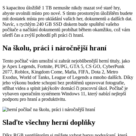
S kapacitou úložiště 1 TB nemusíte nikdy mazat své staré hry,
abyste uvolnili místo pro nové. S tímto prostorným úložištěm budete
mít dostatek místa pro ukládání vašich her, dokumentů a dalších dat.
Navíc, s rychlým 240 GB SSD diskem bude spuštění vašeho
počítače a načítání dokumentů probíhat během okamžiku, což vám
ušetří čas a zvýší pohodlí při práci či hraní.
Na školu, práci i náročnější hraní
Tento počítač vám umožní si zahrát nejoblíbenější herní tituly, jako
je Apex Legends, Fortnite, PUPG, GTA 5, CS GO, CyberPunk
2077, Roblox, Kingdom Come, Mafia, FIFA, Dota 2, Metro
Exodus, World of Tanks, League of Legends a mnoho dalších. Díky
jeho výkonu budete schopni bez problémů upravovat fotografie,
stříhat videa a splnit jakýkoliv domácí či pracovní úkol. Počítač je
vybaven operačním systémem Windows 11, který nabízí nejlepší
podporu pro hraní a produktivitu.
Slaďte všechny herní doplňky
Díky RGB ventilátorům si můžete vybrat barvu podsvícení, která