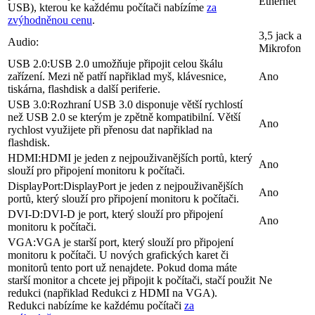
Ethernet
USB), kterou ke každému počítači nabízíme
za
zvýhodněnou cenu
.
3,5 jack a
Audio:
Mikrofon
USB 2.0:
USB 2.0 umožňuje připojit celou škálu
zařízení. Mezi ně patří napřiklad myš, klávesnice,
Ano
tiskárna, flashdisk a další periferie.
USB 3.0:
Rozhraní USB 3.0 disponuje větší rychlostí
než USB 2.0 se kterým je zpětně kompatibilní. Větší
Ano
rychlost využijete při přenosu dat napřiklad na
flashdisk.
HDMI:
HDMI je jeden z nejpouživanějších portů, který
Ano
slouží pro připojení monitoru k počítači.
DisplayPort:
DisplayPort je jeden z nejpouživanějších
Ano
portů, který slouží pro připojení monitoru k počítači.
DVI-D:
DVI-D je port, který slouží pro připojení
Ano
monitoru k počítači.
VGA:
VGA je starší port, který slouží pro připojení
monitoru k počítači. U nových grafických karet či
monitorů tento port už nenajdete. Pokud doma máte
starší monitor a chcete jej připojit k počítači, stačí použit
Ne
redukci (napřiklad Redukci z HDMI na VGA).
Redukci nabízíme ke každému počítači
za