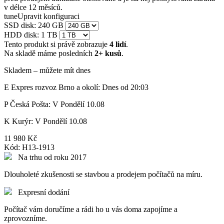
v délce 12 měsíců.
tune
Upravit konfiguraci
SSD disk: 240 GB
HDD disk: 1 TB
Tento produkt si právě zobrazuje
4 lidí
.
Na skladě máme posledních
2+ kusů
.
Skladem – můžete mít dnes
E
Expres rozvoz Brno a okolí:
Dnes od 20:03
P
Česká Pošta:
V Pondělí 10.08
K
Kurýr:
V Pondělí 10.08
11 980 Kč
Kód:
H13-1913
Na trhu od roku 2017
Dlouholeté zkušenosti se stavbou a prodejem počítačů na míru.
Expresní dodání
Počítač vám doručíme a rádi ho u vás doma zapojíme a
zprovozníme.