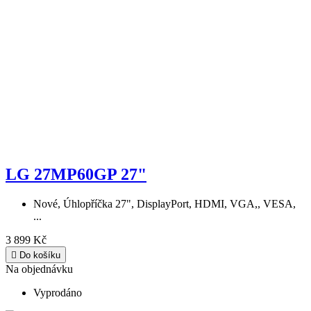
LG 27MP60GP 27"
Nové, Úhlopříčka 27", DisplayPort, HDMI, VGA,, VESA,
...
3 899 Kč

Do košíku
Na objednávku
Vyprodáno