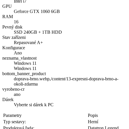
Intel i7
GPU
Geforce GTX 1060 6GB
RAM
16
Pevný disk
SSD 240GB + 1TB HDD
Stav zařízeni
Repasované A+
Konfigurace
Ano
neznama_vlastnost
Windows 11
Windows 11
bottom_banner_product
doprava-brno.webp,/content/13-expresni-doprava-brno-a-
okoli-zdarma
vyrobeno-cr
ano
Dárek
Vyberte si dárek k PC
Parametry
Popis
Typ sestavy:
Herní
Produktová řada:
Datatron Legend