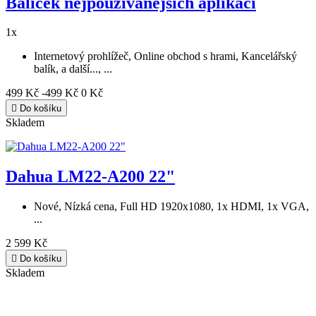
Balíček nejpoužívanějších aplikací
1x
Internetový prohlížeč, Online obchod s hrami, Kancelářský
balík, a další..., ...
499 Kč
-499 Kč
0 Kč

Do košíku
Skladem
Dahua LM22-A200 22"
Nové, Nízká cena, Full HD 1920x1080, 1x HDMI, 1x VGA,
...
2 599 Kč

Do košíku
Skladem