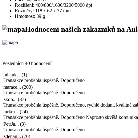
Rozlišení: 400/800/1600/3200/5000 dpi
Rozměry: 118 x 62 x 37 mm
Hmotnost: 89 g
Hodnocení našich zákazníků na Au
Posledních 40 hodnocení
milank...
(
1
)
Transakce proběhla úspěšně. Doporučeno
marace...
(
200
)
Transakce proběhla úspěšně. Doporučeno
zkob...
(
37
)
Transakce proběhla úspěšně. Doporučeno, rychlé dodání, kvalitné za
jurkra...
(
24
)
Transakce proběhla úspěšně. Doporučeno Naprosto skvělá komunikac
PetrJa...
(
3
)
Transakce proběhla úspěšně. Doporučeno
zdenan...
(
70
)