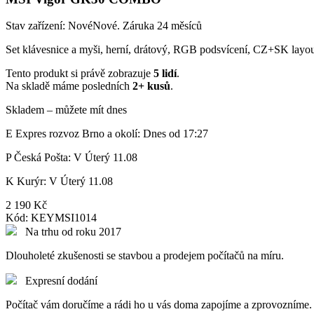
Stav zařízení:
Nové
Nové. Záruka 24 měsíců
Set klávesnice a myši, herní, drátový, RGB podsvícení, CZ+SK layo
Tento produkt si právě zobrazuje
5 lidí
.
Na skladě máme posledních
2+ kusů
.
Skladem – můžete mít dnes
E
Expres rozvoz Brno a okolí:
Dnes od 17:27
P
Česká Pošta:
V Úterý 11.08
K
Kurýr:
V Úterý 11.08
2 190 Kč
Kód:
KEYMSI1014
Na trhu od roku 2017
Dlouholeté zkušenosti se stavbou a prodejem počítačů na míru.
Expresní dodání
Počítač vám doručíme a rádi ho u vás doma zapojíme a zprovozníme.