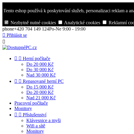
Tento eshop používá k poskytování služeb, personalizaci reklam a an
Nezbytně nutné cookies
Analytické cookies
Reklamní coo
phone
+420 704 149 124
Po-Ne 9:00 - 19:00

Přihlásit se



Herní počítače
Do 20 000 Kč
Do 30 000 Kč
Nad 30 000 Kč


Repasované herní PC
Do 15 000 Kč
Do 20 000 Kč
Nad 21 000 Kč
Pracovní počítače
Monitory


Příslušenství
Klávesnice a myši
Wifi a sítě
Monitory