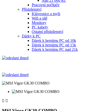
Nad 21 000 Kč
Pracovní počítače
Příslušenství
Klávesnice a myši
Wifi a sítě
Monitory
PC kabely
Ostatní příslušenství
Dárky k PC
Dárek k hernímu PC od 10k
Dárek k hernímu PC od 15k
Dárek k hernímu PC nad 21k


MSI Vigor GK30 COMBO