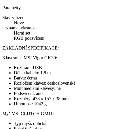
Parametry
Stav zařízeni
Nové
neznama_vlastnost
Herní set
RGB podsvícení
ZÁKLADNÍ SPECIFIKACE:
Klávesnice MSI Vigor GK30:
Rozhraní: USB
Délka kabelu: 1,8 m
Barva: černá
Rozložení kláves: československé
Multimediální klávesy: ne
Podsvícení: ano
Rozměry: 438 x 157 x 38 mm
Hmotnost: 1042 g
Myš MSI CLUTCH GM11:
Typ myši: optická
Počet tlačítek: 6