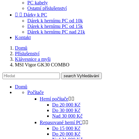
PC kabely
Ostatní příslušenství


Dárky k PC
Dárek k hernímu PC od 10k
Dárek k hernímu PC od 15k
Dárek k hernímu PC nad 21k
Kontakt
Domů
Příslušenství
Klávesnice a myši
MSI Vigor GK30 COMBO
search
Vyhledávání
Domů
Počítače
Herní počítače


Do 20 000 Kč
Do 30 000 Kč
Nad 30 000 Kč
Repasované herní PC


Do 15 000 Kč
Do 20 000 Kč