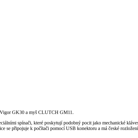
ici Vigor GK30 a myš CLUTCH GM11.
iálními spínači, které poskytují podobný pocit jako mechanické kláv
nice se připojuje k počítači pomocí USB konektoru a má české rozložen