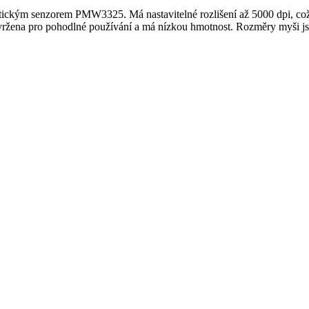
ým senzorem PMW3325. Má nastavitelné rozlišení až 5000 dpi, což 
avržena pro pohodlné používání a má nízkou hmotnost. Rozměry myši js