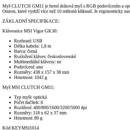
Myš CLUTCH GM11 je herní drátová myš s RGB podsvícením a optick
Omron, které vydrží více než 10 milionů kliknutí. Je ergonomicky n
ZÁKLADNÍ SPECIFIKACE:
Klávesnice MSI Vigor GK30:
Rozhraní: USB
Délka kabelu: 1,8 m
Barva: černá
Rozložení kláves: československé
Multimediální klávesy: ne
Podsvícení: ano
Rozměry: 438 x 157 x 38 mm
Hmotnost: 1042 g
Myš MSI CLUTCH GM11:
Typ myši: optická
Počet tlačítek: 6
Rozlišení: 400/800/1600/3200/5000 dpi
Rozměry: 118 x 62 x 37 mm
Hmotnost: 89 g
Kód
KEYMSI1014