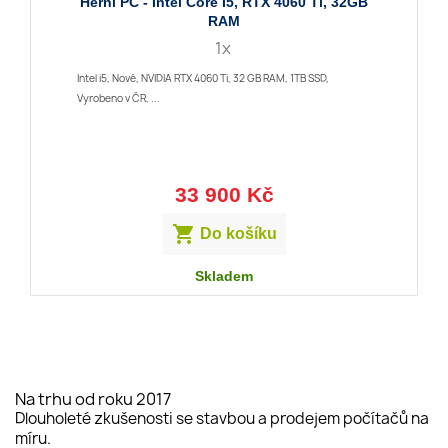
Herní PC - Intel Core I5, RTX 4060 Ti, 32GB
RAM
1x
Intel i5, Nové, NVIDIA RTX 4060 Ti, 32 GB RAM, 1TB SSD,
Vyrobeno v ČR, ...
33 900 Kč

Do košíku
Skladem
Na trhu od roku 2017
Dlouholeté zkušenosti se stavbou a prodejem počítačů na
míru.