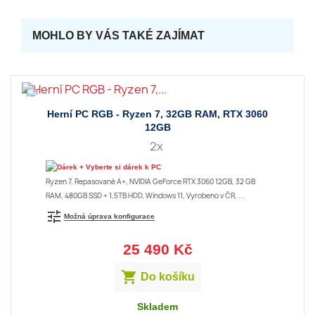
MOHLO BY VÁS TAKÉ ZAJÍMAT
Herní PC RGB - Ryzen 7, 32GB RAM, RTX 3060
12GB
2x
+ Vyberte si dárek k PC
Ryzen 7, Repasované A+, NVIDIA GeForce RTX 3060 12GB, 32 GB
RAM, 480GB SSD + 1,5TB HDD, Windows 11, Vyrobeno v ČR, ...
tune
Možná úprava konfigurace
25 490 Kč

Do košíku
Skladem