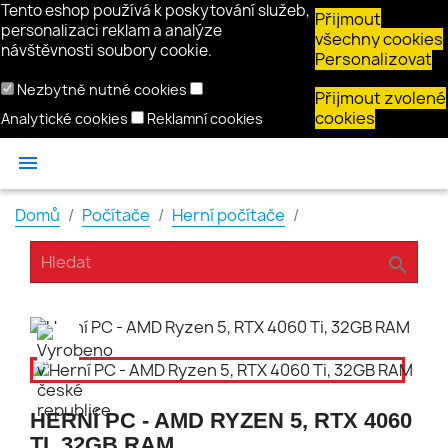
Tento eshop používá k poskytování služeb,
Přijmout
personalizaci reklam a analýze
všechny cookies
návštěvnosti soubory cookie.
Personalizovat
Nezbytně nutné cookies
Přijmout zvolené
cookies
Analytické cookies
Reklamní cookies

Domů
Počítače
Herní počítače
search
HERNÍ PC - AMD RYZEN 5, RTX 4060
TI, 32GB RAM