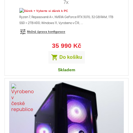
7x
+ Vyberte si dárek k PC
Ryzen 7, Repasované A+, NVIDIA GeForce RTX 3070, 32 GB RAM, 1TB
SSD + 2TB HDD, Windows 11, Vyrobeno v ČR, ...
tune
Možná úprava konfigurace
35 990 Kč

Do košíku
Skladem