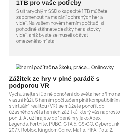
1TB pro vaše potřeby
S ultrarychlým SSD o kapacitě 1 TB můžete
zapomenout na mazání dohraných her a
videí. Na vašem novém herním počítači si
pohodlně stáhnete desítky her a stovky
videí, aniž byste se museli obávat
omezeného místa.
Zážitek ze hry v plné parádě s
podporou VR
Vychutnejte si úplné ponoření do světa her přímo na
vlastní kůži. S herním počítačem plně kompatibilním
s virtuální realitou (VR) se můžete ponořit do
úžasného světa herních zážitků, který vás naprosto
pohltí. Ať už hrajete oblíbené hry jako Apex
Legends, Fortnite, PUBG, GTA 5, CS:GO, Cyberpunk
2077, Roblox, Kingdom Come, Mafia, FIFA, Dota 2,