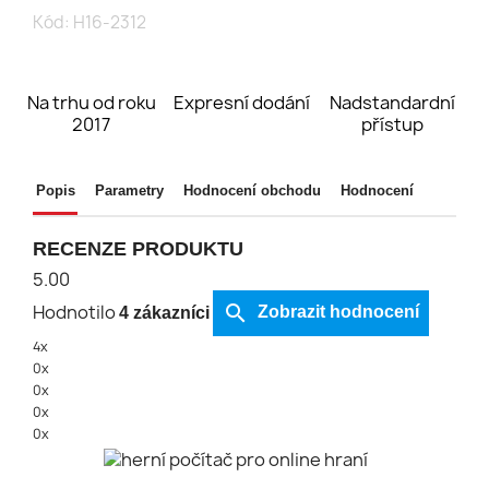
Kód:
H16-2312
Na trhu od roku
Expresní dodání
Nadstandardní
2017
přístup
Popis
Parametry
Hodnocení obchodu
Hodnocení
RECENZE PRODUKTU
5.00
Hodnotilo
search
Zobrazit hodnocení
4 zákazníci
4x
0x
0x
0x
0x