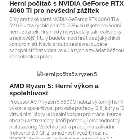
Herní počítač s NVIDIA GeForce RTX
4060 Ti pro nevšední zážitek
Díky grafické kartě NVIDIA GeForce RTX 4060 Ti a
32 GB ultra rychlé paměti DDR4 si užijete nevšední
herní zážitek. Hry nikdy nevypadaly tak realisticky,
a nejnovější tituly budete moci hrát bez jakýchkoli
kompromisů. Navíc s touto sestavou budete
schopni stříhat videa ve 4K a rychle zvládat běžnou
kancelářskou práci.
AMD Ryzen 5: Herní výkon a
spolehlivost
Procesor AMD Ryzen 5 5600G nabízí výkonný herní
výkon a spolehlivost pro vaše potřeby. S 6 jádry a 12
virtuálními jádry je ideální volbou pro hráče, tvůrce
obsahu a streamery, kteří potřebují plnohodnotný
multitasking. Všechna jádra pracují na základní
frekvenci 3,9 GHz, s možností využití režimu