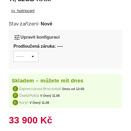
4x
hodnocení
Stav zařízení:
Nové
tune
Upravit konfiguraci
Prodloužená záruka: ----
Skladem – můžete mít dnes
E
Expres rozvoz Brno a okolí:
Dnes od 12:50
P
Česká Pošta:
V Úterý 11.08
K
Kurýr:
V Úterý 11.08
33 900 Kč