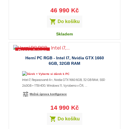
46 990 Kč

Do košíku
Skladem
Doporučujeme
Herní PC RGB - Intel I7, Nvidia GTX 1660
6GB, 32GB RAM
+ Vyberte si dárek k PC
Intel i7, Repasované A+, Nvidia GTX 1660 6GB, 32 GB RAM, SSD
240GB + 1TB HDD, Windows 11, Vyrobeno v ČR, ...
tune
Možná úprava konfigurace
14 990 Kč

Do košíku