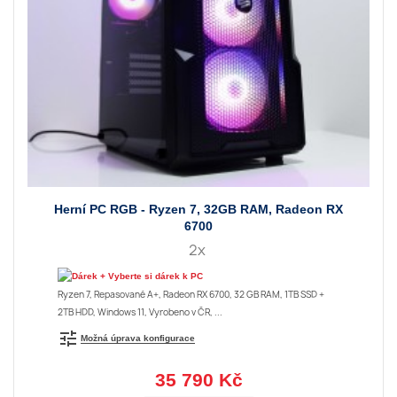
Herní PC RGB - Ryzen 7, 32GB RAM, Radeon RX
6700
2x
+ Vyberte si dárek k PC
Ryzen 7, Repasované A+, Radeon RX 6700, 32 GB RAM, 1TB SSD +
2TB HDD, Windows 11, Vyrobeno v ČR, ...
tune
Možná úprava konfigurace
35 790 Kč