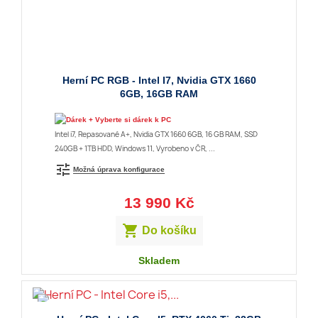
Herní PC RGB - Intel I7, Nvidia GTX 1660
6GB, 16GB RAM
+ Vyberte si dárek k PC
Intel i7, Repasované A+, Nvidia GTX 1660 6GB, 16 GB RAM, SSD
240GB + 1TB HDD, Windows 11, Vyrobeno v ČR, ...
tune
Možná úprava konfigurace
13 990 Kč

Do košíku
Skladem