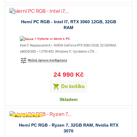
Herní PC RGB - Intel I7, RTX 3060 12GB, 32GB
RAM
+ Vyberte si dárek k PC
Intel i7, Repasované A+, NVIDIA GeForce RTX 3060 12GB, 32 GB RAM,
480GB SSD + 1,5TB HDD, Windows 11, Vyrobeno v ČR, ...
tune
Možná úprava konfigurace
24 990 Kč

Do košíku
Skladem
Pro náročné
Herní PC RGB - Ryzen 7, 32GB RAM, Nvidia RTX
3070