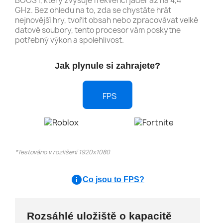
BOOST, který zvyšuje frekvenci jader až na 4,4
GHz. Bez ohledu na to, zda se chystáte hrát
nejnovější hry, tvořit obsah nebo zpracovávat velké
datové soubory, tento procesor vám poskytne
potřebný výkon a spolehlivost.
Jak plynule si zahrajete?
FPS
*Testováno v rozlišení 1920x1080
info
Co jsou to FPS?
Rozsáhlé uložiště o kapacitě